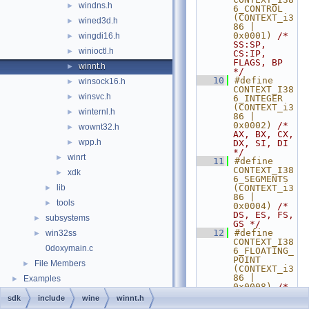
windns.h
►
6_CONTROL   
(CONTEXT_i3
wined3d.h
►
86 | 
0x0001) 
/* 
wingdi16.h
►
SS:SP, 
winioctl.h
►
CS:IP, 
FLAGS, BP 
winnt.h
►
*/
   10
#define 
winsock16.h
►
CONTEXT_I38
winsvc.h
►
6_INTEGER   
(CONTEXT_i3
winternl.h
►
86 | 
0x0002) 
/* 
wownt32.h
►
AX, BX, CX, 
wpp.h
►
DX, SI, DI 
*/
winrt
►
   11
#define 
CONTEXT_I38
xdk
►
6_SEGMENTS  
lib
(CONTEXT_i3
►
86 | 
tools
►
0x0004) 
/* 
DS, ES, FS, 
subsystems
►
GS */
   12
#define 
win32ss
►
CONTEXT_I38
0doxymain.c
6_FLOATING_
POINT  
File Members
►
(CONTEXT_i3
86 | 
Examples
►
0x0008) 
/* 
387 state 
sdk
include
wine
winnt.h
*/