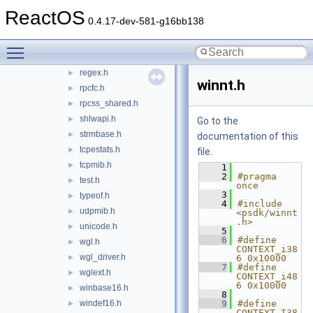
ntsecapi.h
ReactOS
►
0.4.17-dev-581-g16bb138
orpc.idl
►
port.h
►
Toggle main menu visibility
rbtree.h
►
regex.h
►
winnt.h
rpcfc.h
►
rpcss_shared.h
►
shlwapi.h
►
Go to the
strmbase.h
►
documentation of this
tcpestats.h
►
file.
tcpmib.h
►
    1
    2
#pragma 
test.h
►
once
    3
typeof.h
►
    4
#include 
udpmib.h
►
<psdk/winnt
.h>
unicode.h
►
    5
    6
#define 
wgl.h
►
CONTEXT_i38
wgl_driver.h
►
6 0x10000
    7
#define 
wglext.h
►
CONTEXT_i48
6 0x10000
winbase16.h
►
    8
windef16.h
    9
#define 
►
CONTEXT_I38