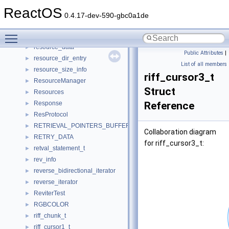
RequestHandler
►
ReactOS
RESOURCE
►
0.4.17-dev-590-gbc0a1de
resource
►
Toggle main menu visibility
resource_conversion_ctx
►
resource_data
►
Public Attributes
|
resource_dir_entry
►
List of all members
resource_size_info
►
riff_cursor3_t
ResourceManager
►
Struct
Resources
►
Response
Reference
►
ResProtocol
►
RETRIEVAL_POINTERS_BUFFER
►
Collaboration diagram
RETRY_DATA
►
for riff_cursor3_t:
retval_statement_t
►
rev_info
►
reverse_bidirectional_iterator
►
reverse_iterator
►
ReviterTest
►
RGBCOLOR
►
riff_chunk_t
►
riff_cursor1_t
►