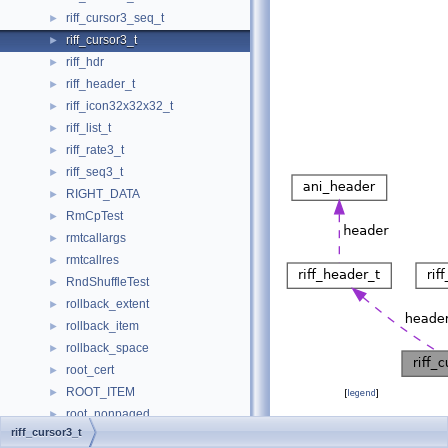
riff_cursor3_seq_t
►
riff_cursor3_t
►
riff_hdr
►
riff_header_t
►
riff_icon32x32x32_t
►
riff_list_t
►
riff_rate3_t
►
riff_seq3_t
►
RIGHT_DATA
►
RmCpTest
►
rmtcallargs
►
rmtcallres
►
RndShuffleTest
►
rollback_extent
►
rollback_item
►
rollback_space
►
root_cert
►
ROOT_ITEM
►
[
legend
]
root_nonpaged
►
Public Attributes
riff_cursor3_t
ROOT_REF
►