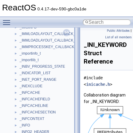
_IMAGEINFO
►
ReactOS
_IMAGELIST
►
0.4.17-dev-590-gbc0a1de
_IMAGELISTDRAWPARAMS
►
Toggle main menu visibility
_imecomptext
►
_IMGINFO
►
Public Attributes
|
_IMMLOADLAYOUT_CALLBACK_ARGUMENTS
►
List of all members
_IMMLOADLAYOUT_CALLBACK_OUTPUT
►
_INI_KEYWORD
_IMMPROCESSKEY_CALLBACK_ARGUMENTS
►
Struct
_importinfo_t
►
_importlib_t
Reference
►
_INBV_PROGRESS_STATE
►
_INDICATOR_LIST
►
#include
_INET_PORT_RANGE
►
<
inicache.h
>
_INEXCLUDE
►
_INFCACHE
►
Collaboration diagram
_INFCACHEFIELD
►
for _INI_KEYWORD:
_INFCACHELINE
►
_INFCACHESECTION
►
_INFCONTEXT
►
_INFO
►
_INFO2_HEADER
►