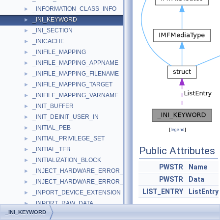
_INFORMATION_CLASS_INFO
►
_INI_KEYWORD
►
_INI_SECTION
►
_INICACHE
►
_INIFILE_MAPPING
►
_INIFILE_MAPPING_APPNAME
►
_INIFILE_MAPPING_FILENAME
►
_INIFILE_MAPPING_TARGET
►
_INIFILE_MAPPING_VARNAME
►
_INIT_BUFFER
►
_INIT_DEINIT_USER_IN
►
_INITIAL_PEB
►
[
legend
]
_INITIAL_PRIVILEGE_SET
►
Public Attributes
_INITIAL_TEB
►
_INITIALIZATION_BLOCK
►
PWSTR
Name
_INJECT_HARDWARE_ERROR_IN
►
PWSTR
Data
_INJECT_HARDWARE_ERROR_OUT
►
LIST_ENTRY
ListEntry
_INPORT_DEVICE_EXTENSION
►
_INPORT_RAW_DATA
►
_INI_KEYWORD
_INPUT_LIST_NODE
►