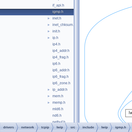
if_api.h
igmp.h
inet.h
►
inet_chksum.h
►
init.h
►
ip.h
►
ip4.h
ip4_addr.h
ip4_frag.h
ip6.h
ip6_addr.h
ip6_frag.h
ip6_zone.h
ip_addr.h
►
mem.h
►
memp.h
►
mld6.h
nd6.h
netbuf.h
drivers
network
tcpip
lwip
src
include
lwip
igmp.h
netdb.h