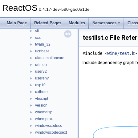
shell32
►
ReactOS
0.4.17-dev-590-gbc0a1de
shlwapi
►
snmpapi
►
Main Page
Related Pages
Modules
Namespaces
Clas
spoolss
►
sti
►
testlist.c File Refe
sxs
►
twain_32
►
ucrtbase
►
#include <
wine/test.h
>
uiautomationcore
►
Include dependency graph for
urlmon
►
user32
►
userenv
►
usp10
►
uxtheme
►
vbscript
►
version
►
wbemdisp
►
wbemprox
►
windowscodecs
►
windowscodecsext
►