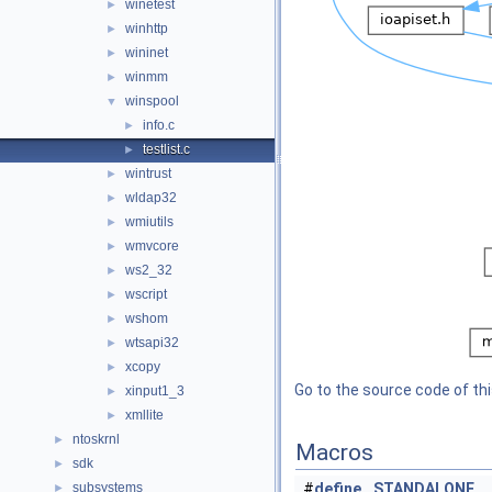
winetest
►
winhttp
►
wininet
►
winmm
►
winspool
▼
info.c
►
testlist.c
►
wintrust
►
wldap32
►
wmiutils
►
wmvcore
►
ws2_32
►
wscript
►
wshom
►
wtsapi32
►
xcopy
►
Go to the source code of this
xinput1_3
►
xmllite
►
ntoskrnl
►
Macros
sdk
►
subsystems
#
define
STANDALONE
►