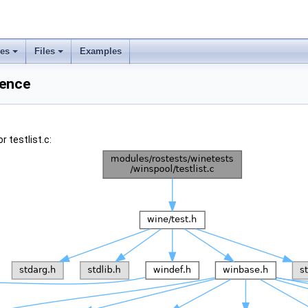
ses
Files
Examples
rence
 testlist.c: