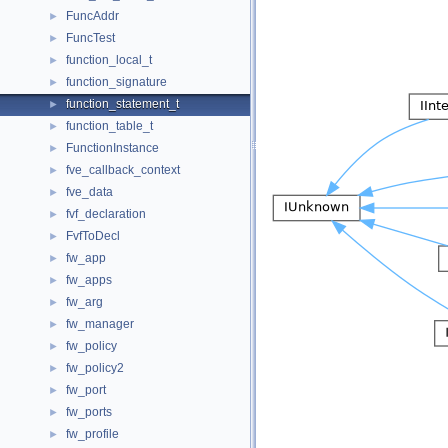
FuncAddr
►
FuncTest
►
function_local_t
►
function_signature
►
function_statement_t
►
function_table_t
►
FunctionInstance
►
fve_callback_context
►
fve_data
►
fvf_declaration
►
FvfToDecl
►
fw_app
►
fw_apps
►
fw_arg
►
fw_manager
►
fw_policy
►
fw_policy2
►
fw_port
►
fw_ports
►
fw_profile
►