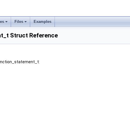
ses
Files
Examples
t_t Struct Reference
function_statement_t: