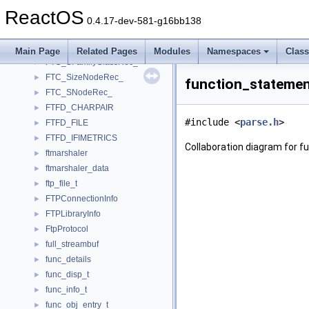
FTC_MruNodeRec_
►
ReactOS
FTC_NodeRec_
►
0.4.17-dev-581-g16bb138
FTC_SBitRec_
►
FTC_ScalerRec_
►
Main Page
Related Pages
Modules
Namespaces
Clas
FTC_SFamilyClassRec_
►
FTC_SizeNodeRec_
►
function_statemen
FTC_SNodeRec_
►
FTFD_CHARPAIR
►
#include <
parse.h
>
FTFD_FILE
►
FTFD_IFIMETRICS
►
Collaboration diagram for 
ftmarshaler
►
ftmarshaler_data
►
ftp_file_t
►
FTPConnectionInfo
►
FTPLibraryInfo
►
FtpProtocol
►
full_streambuf
►
func_details
►
func_disp_t
►
func_info_t
►
func_obj_entry_t
►