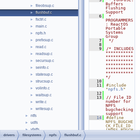
Buffers 
fileobsup.c
►
Flushing 
Support
flushbuf.c
►
    6
 * 
fsctrl.c
►
PROGRAMMERS
: ReactOS 
main.c
►
Portable 
Systems 
npfs.h
►
Group
prefxsup.c
►
    7
 */
    8
read.c
►
    9
/* INCLUDES 
***********
readsup.c
►
***********
secursup.c
***********
►
***********
seinfo.c
►
***********
***********
statesup.c
►
*/
   10
strucsup.c
►
   11
#include 
volinfo.c
►
"
npfs.h
"
   12
waitsup.c
►
   13
// File ID 
number for 
write.c
►
NPFS 
writesup.c
►
bugchecking 
support
ntfs
►
   14
#define 
NPFS_BUGCHE
udfs
►
CK_FILE_ID   
vfatfs
►
(NPFS_BUGCH
ECK_FLUSHBU
drivers
filesystems
npfs
flushbuf.c
filters
►
F)