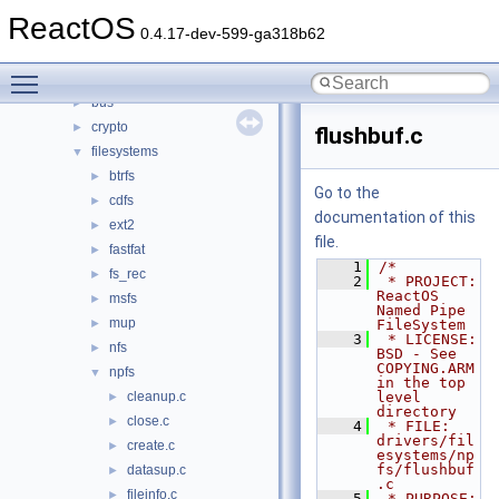
acpi
►
ReactOS
base
►
0.4.17-dev-599-ga318b62
battery
►
Toggle main menu visibility
bluetooth
►
bus
►
crypto
►
flushbuf.c
filesystems
▼
btrfs
►
Go to the
cdfs
►
documentation of this
ext2
►
file.
fastfat
►
    1
/*
fs_rec
►
    2
 * PROJECT:     
ReactOS 
msfs
►
Named Pipe 
mup
►
FileSystem
    3
 * LICENSE:     
nfs
►
BSD - See 
COPYING.ARM 
npfs
▼
in the top 
cleanup.c
level 
►
directory
close.c
►
    4
 * FILE:        
drivers/fil
create.c
►
esystems/np
fs/flushbuf
datasup.c
►
.c
fileinfo.c
►
    5
 * PURPOSE:     