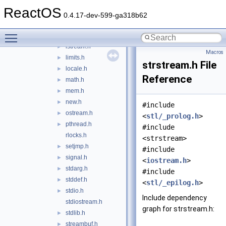
iomanip.h
►
ReactOS
ios.h
►
0.4.17-dev-599-ga318b62
iostream.h
►
Toggle main menu visibility
iso646.h
►
istream.h
►
Macros
limits.h
►
strstream.h File
locale.h
►
Reference
math.h
►
mem.h
►
new.h
►
#include
ostream.h
►
<
stl/_prolog.h
>
pthread.h
►
#include
rlocks.h
<strstream>
setjmp.h
►
#include
signal.h
►
<
iostream.h
>
stdarg.h
►
#include
stddef.h
►
<
stl/_epilog.h
>
stdio.h
►
Include dependency
stdiostream.h
graph for strstream.h:
stdlib.h
►
streambuf.h
►