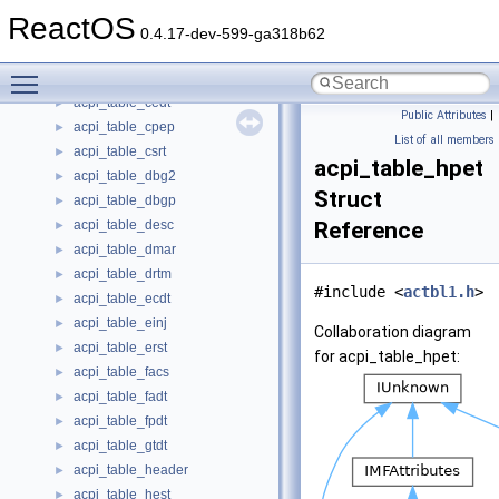
acpi_table_bgrt
►
ReactOS
acpi_table_boot
►
0.4.17-dev-599-ga318b62
acpi_table_ccel
►
Toggle main menu visibility
acpi_table_cdat
►
acpi_table_cedt
►
Public Attributes
|
acpi_table_cpep
►
List of all members
acpi_table_csrt
►
acpi_table_hpet
acpi_table_dbg2
►
Struct
acpi_table_dbgp
►
acpi_table_desc
Reference
►
acpi_table_dmar
►
acpi_table_drtm
►
#include <
actbl1.h
>
acpi_table_ecdt
►
acpi_table_einj
►
Collaboration diagram
acpi_table_erst
►
for acpi_table_hpet:
acpi_table_facs
►
acpi_table_fadt
►
acpi_table_fpdt
►
acpi_table_gtdt
►
acpi_table_header
►
acpi_table_hest
►