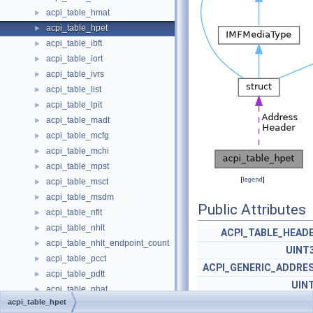
acpi_table_hmat
►
acpi_table_hpet
►
acpi_table_ibft
►
acpi_table_iort
►
acpi_table_ivrs
►
acpi_table_list
►
acpi_table_lpit
►
acpi_table_madt
►
acpi_table_mcfg
►
acpi_table_mchi
►
acpi_table_mpst
►
[
legend
]
acpi_table_msct
►
acpi_table_msdm
►
Public Attributes
acpi_table_nfit
►
acpi_table_nhlt
►
ACPI_TABLE_HEAD
acpi_table_nhlt_endpoint_count
►
UINT
acpi_table_pcct
►
ACPI_GENERIC_ADDRE
acpi_table_pdtt
►
UIN
acpi_table_phat
►
UINT
acpi_table_hpet
acpi_table_pmtt
►