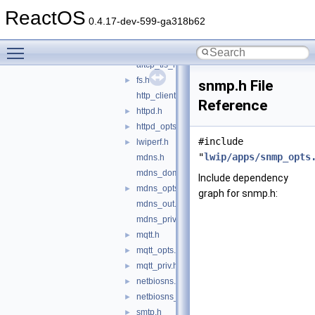
compat
►
ReactOS
lwip
▼
0.4.17-dev-599-ga318b62
apps
▼
Toggle main menu visibility
altcp_proxyconnect.h
altcp_tls_mbedtls_opts.h
fs.h
►
snmp.h File
http_client.h
Reference
httpd.h
►
httpd_opts.h
►
#include
lwiperf.h
►
"
lwip/apps/snmp_opts
mdns.h
mdns_domain.h
Include dependency
mdns_opts.h
►
graph for snmp.h:
mdns_out.h
mdns_priv.h
mqtt.h
►
mqtt_opts.h
►
mqtt_priv.h
►
netbiosns.h
►
netbiosns_opts.h
►
smtp.h
►