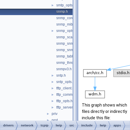
smtp_opts.h
►
snmp.h
snmp_core.h
snmp_mib2.h
snmp_opts.h
►
snmp_scalar.h
snmp_snmpv2_framework.h
snmp_snmpv2_usm.h
snmp_table.h
snmp_threadsync.h
snmpv3.h
sntp.h
►
sntp_opts.h
►
tftp_client.h
►
tftp_common.h
►
tftp_opts.h
►
This graph shows which
tftp_server.h
►
files directly or indirectly
priv
►
include this file:
prot
►
drivers
network
tcpip
lwip
src
include
lwip
apps
acd.h