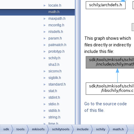
locale.h
►
math.h
maxpath.h
►
mconfig.h
►
nlsdefs.h
►
This graph shows which
param.h
►
files directly or indirectly
patmatch.h
►
include this file:
prototyp.h
►
schily.h
►
sha3.h
siconv.h
►
sigblk.h
►
standard.h
►
stat.h
►
stdint.h
►
Go to the source code
stdio.h
►
of this file.
stdlib.h
►
string.h
►
time.h
►
sdk
tools
mkisofs
schilytools
include
schily
math.h
types.h