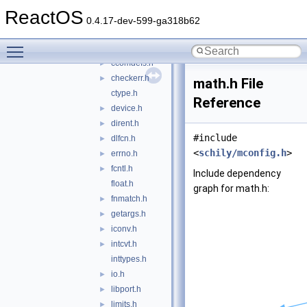
archdefs.h
ReactOS
assert.h
►
0.4.17-dev-599-ga318b62
avoffset.h
Toggle main menu visibility
btorder.h
ccomdefs.h
►
checkerr.h
►
math.h File
ctype.h
Reference
device.h
►
dirent.h
►
#include
dlfcn.h
►
<
schily/mconfig.h
>
errno.h
►
fcntl.h
►
Include dependency
float.h
graph for math.h:
fnmatch.h
►
getargs.h
►
iconv.h
►
intcvt.h
►
inttypes.h
io.h
►
libport.h
►
limits.h
►