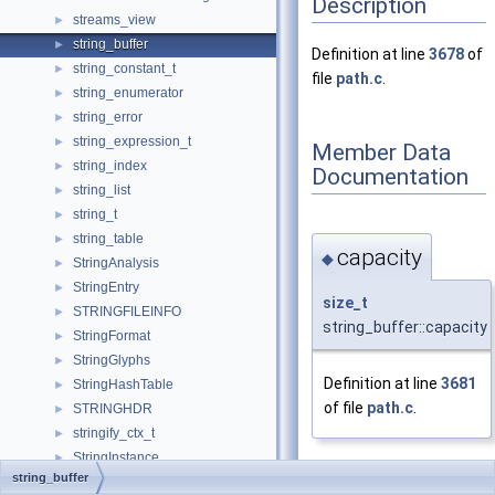
Description
streams_view
►
string_buffer
►
Definition at line
3678
of
string_constant_t
►
file
path.c
.
string_enumerator
►
string_error
►
string_expression_t
►
Member Data
string_index
►
Documentation
string_list
►
string_t
►
string_table
►
capacity
◆
StringAnalysis
►
StringEntry
►
size_t
STRINGFILEINFO
►
string_buffer::capacity
StringFormat
►
StringGlyphs
►
Definition at line
3681
StringHashTable
►
of file
path.c
.
STRINGHDR
►
stringify_ctx_t
►
StringInstance
►
string_buffer
STRINGTABLE
►
len
◆