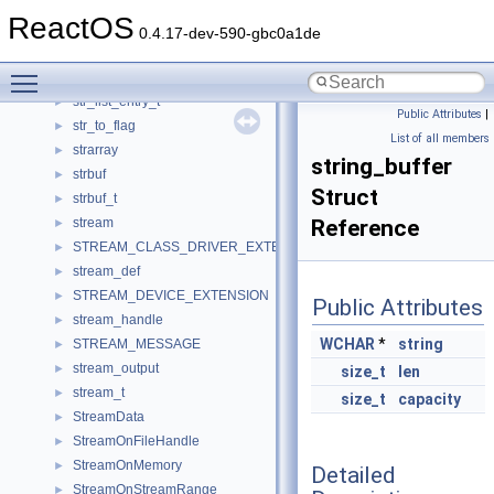
str2int_t
►
ReactOS
str2long_t
►
0.4.17-dev-590-gbc0a1de
str2longlong_t
►
Toggle main menu visibility
str_id_pair
►
str_list_entry_t
►
Public Attributes
|
str_to_flag
►
List of all members
strarray
►
string_buffer
strbuf
►
Struct
strbuf_t
►
stream
Reference
►
STREAM_CLASS_DRIVER_EXTENSION
►
stream_def
►
STREAM_DEVICE_EXTENSION
►
Public Attributes
stream_handle
►
WCHAR
*
string
STREAM_MESSAGE
►
stream_output
►
size_t
len
stream_t
►
size_t
capacity
StreamData
►
StreamOnFileHandle
►
StreamOnMemory
►
Detailed
StreamOnStreamRange
►