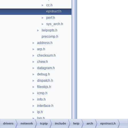
cc.h
►
epstruct.h
perf.h
►
sys_arch.h
►
lwipopts.h
►
precomp.h
address.h
►
arp.h
►
checksum.h
►
chew.h
►
datagram.h
►
debug.h
►
dispatch.h
►
fileobjs.h
►
icmp.h
►
info.h
►
interface.h
►
ip.h
►
lan.h
►
drivers
network
tcpip
include
lwip
arch
epstruct.h
linux.h
►