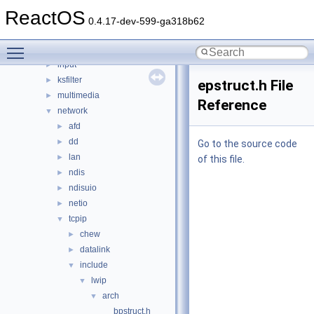
crypto
►
ReactOS
filesystems
►
0.4.17-dev-599-ga318b62
filters
►
Toggle main menu visibility
hid
►
input
►
ksfilter
►
epstruct.h File
multimedia
►
Reference
network
▼
afd
►
dd
►
Go to the source code
lan
►
of this file.
ndis
►
ndisuio
►
netio
►
tcpip
▼
chew
►
datalink
►
include
▼
lwip
▼
arch
▼
bpstruct.h