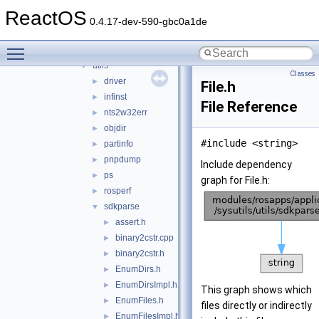
regexpl
►
ReactOS
screenshot
►
0.4.17-dev-590-gbc0a1de
systeminfo
►
Toggle main menu visibility
tlist
►
utils
▼
Classes
driver
►
File.h
infinst
►
File Reference
nts2w32err
►
objdir
►
#include <string>
partinfo
►
pnpdump
►
Include dependency
ps
►
graph for File.h:
rosperf
►
sdkparse
▼
assert.h
►
binary2cstr.cpp
►
binary2cstr.h
►
EnumDirs.h
►
EnumDirsImpl.h
►
This graph shows which
EnumFiles.h
►
files directly or indirectly
EnumFilesImpl.h
►