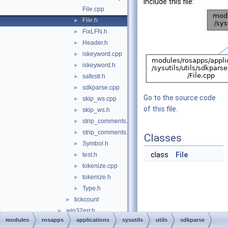
include this file:
File.cpp
File.h
►
FixLFN.h
►
Header.h
►
iskeyword.cpp
►
iskeyword.h
►
safestr.h
►
sdkparse.cpp
►
Go to the source code
skip_ws.cpp
►
of this file.
skip_ws.h
►
strip_comments.cpp
►
strip_comments.h
►
Classes
Symbol.h
►
class
File
test.h
►
tokenize.cpp
►
tokenize.h
►
Type.h
►
tickcount
►
win32err.h
►
modules
rosapps
applications
sysutils
utils
sdkparse
wmain.c
►