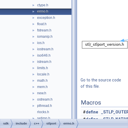
ctype.h
►
errno.h
►
exception.h
►
float.h
►
fstream.h
►
iomanip.h
►
ios.h
►
iostream.h
►
iso646.h
►
istream.h
►
limits.h
►
locale.h
►
Go to the source code
math.h
►
of this file.
mem.h
►
new.h
►
ostream.h
►
Macros
pthread.h
►
#
define
_STLP_OUTE
rlocks.h
setjmp.h
►
#
define
_STLP_NATIV
sdk
include
c++
stlport
errno.h
signal.h
►