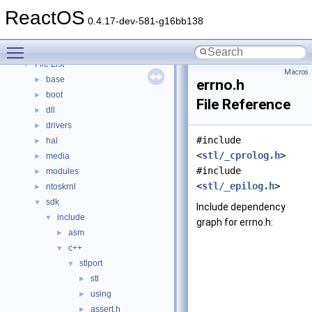
Modules
►
ReactOS
Namespaces
►
0.4.17-dev-581-g16bb138
Classes
►
Toggle main menu visibility
Files
▼
File List
▼
Macros
base
►
errno.h
boot
►
File Reference
dll
►
drivers
►
#include
hal
►
<
stl/_cprolog.h
>
media
►
#include
modules
►
<
stl/_epilog.h
>
ntoskrnl
►
sdk
▼
Include dependency
include
▼
graph for errno.h:
asm
►
c++
▼
stlport
▼
stl
►
using
►
assert.h
►