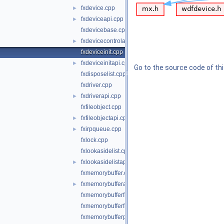
fxdevice.cpp
►
fxdeviceapi.cpp
►
fxdevicebase.cpp
fxdevicecontrolapi.cpp
►
fxdeviceinit.cpp
fxdeviceinitapi.cpp
►
Go to the source code of this
fxdisposelist.cpp
fxdriver.cpp
fxdriverapi.cpp
►
fxfileobject.cpp
fxfileobjectapi.cpp
►
fxirpqueue.cpp
►
fxlock.cpp
fxlookasidelist.cpp
fxlookasidelistapi.cpp
►
fxmemorybuffer.cpp
fxmemorybufferapi.cpp
►
fxmemorybufferfromlookaside.cpp
fxmemorybufferfrompool.cpp
fxmemorybufferpreallocated.cpp