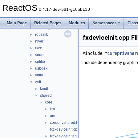
aux_klib
►
ReactOS
copysup
►
0.4.17-dev-581-g16bb138
csq
►
hidparser
►
Main Page
Related Pages
Modules
Namespaces
Clas
ntoskrnl_vista
►
rdbsslib
►
fxdeviceinit.cpp Fi
rtlver
►
rxce
►
#include "
coreprivshar
sound
►
sptilib
►
Include dependency graph fo
usbdex
►
virtio
►
wdf
▼
kmdf
►
shared
▼
core
▼
km
►
um
►
coreprivshared.hpp
►
fxcxdeviceinit.cpp
fxcxdeviceinitapi.cpp
►