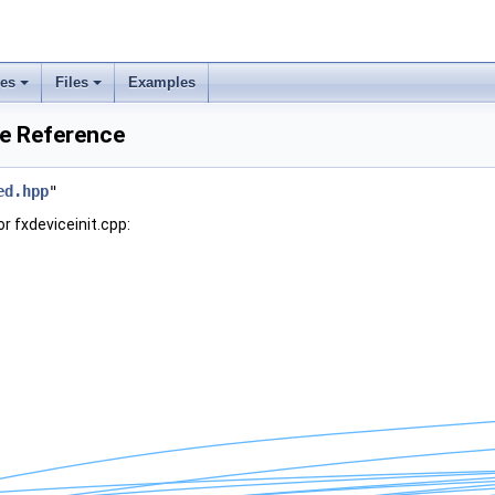
ses
Files
Examples
le Reference
ed.hpp
"
r fxdeviceinit.cpp: