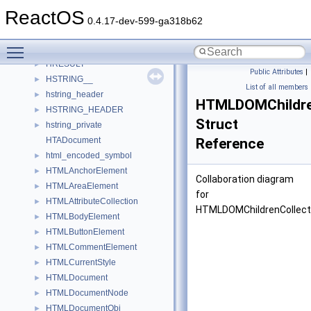
HostDialogHelper
ReactOS
hostent
►
0.4.17-dev-599-ga318b62
HostFunction
►
Toggle main menu visibility
HostObject
►
HRESULT
►
Public Attributes
|
HSTRING__
►
List of all members
hstring_header
►
HTMLDOMChildre
HSTRING_HEADER
►
Struct
hstring_private
►
HTADocument
Reference
html_encoded_symbol
►
HTMLAnchorElement
►
Collaboration diagram
HTMLAreaElement
►
for
HTMLAttributeCollection
►
HTMLDOMChildrenCollect
HTMLBodyElement
►
HTMLButtonElement
►
HTMLCommentElement
►
HTMLCurrentStyle
►
HTMLDocument
►
HTMLDocumentNode
►
HTMLDocumentObj
►