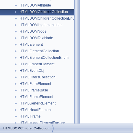
HTMLDOMAttribute
►
HTMLDOMChildrenCollection
►
HTMLDOMChildrenCollectionEnum
►
HTMLDOMImplementation
►
HTMLDOMNode
►
HTMLDOMTextNode
►
HTMLElement
►
HTMLElementCollection
►
HTMLElementCollectionEnum
►
HTMLEmbedElement
►
HTMLEventObj
►
HTMLFiltersCollection
►
HTMLFormElement
►
HTMLFrameBase
►
HTMLFrameElement
►
HTMLGenericElement
►
HTMLHeadElement
►
HTMLIFrame
►
HTMLImageElementFactory
►
HTMLDOMChildrenCollection
HTMLImgElement
►