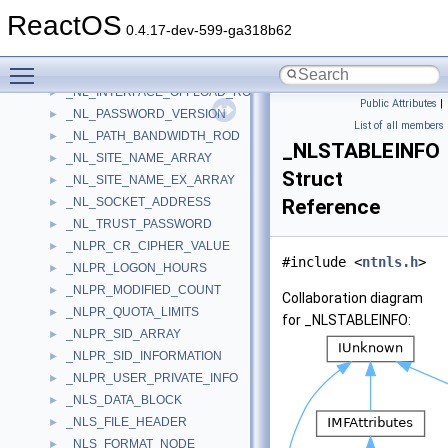
_nfsd_args
►
ReactOS
_NHLT_INFO
►
0.4.17-dev-599-ga318b62
_NIC_ADAPTER
►
Toggle main menu visibility
_NL_GENERIC_RPC_DATA
►
_NL_INTERFACE_OFFLOAD_ROD
►
Public Attributes
|
_NL_PASSWORD_VERSION
►
List of all members
_NL_PATH_BANDWIDTH_ROD
►
_NLSTABLEINFO
_NL_SITE_NAME_ARRAY
►
Struct
_NL_SITE_NAME_EX_ARRAY
►
_NL_SOCKET_ADDRESS
Reference
►
_NL_TRUST_PASSWORD
►
_NLPR_CR_CIPHER_VALUE
►
#include <
ntnls.h
>
_NLPR_LOGON_HOURS
►
_NLPR_MODIFIED_COUNT
►
Collaboration diagram
_NLPR_QUOTA_LIMITS
►
for _NLSTABLEINFO:
_NLPR_SID_ARRAY
►
_NLPR_SID_INFORMATION
►
_NLPR_USER_PRIVATE_INFO
►
_NLS_DATA_BLOCK
►
_NLS_FILE_HEADER
►
_NLS_FORMAT_NODE
►