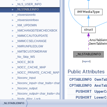
_NLS_USER_INFO
►
_NLSTABLEINFO
►
_nlsversioninfo
►
_nlsversioninfoex
►
_NM_UPDOWN
►
_NMCHANGEITEMCHECKBOX
►
_NMMCCAUTOUPDATE
►
_NMMCCSELCHANGE
►
_NMRUNFILEDLGW
►
_NMTBCUSTOMDRAW
►
_No_Skip_WS
[
legend
]
_NOCC_BCB
►
_NOCC_CACHE_MAP
►
Public Attributes
_NOCC_PRIVATE_CACHE_MAP
►
_Noconv_input
►
CPTABLEINFO
OemTab
_Noconv_input< char_traits< char > >
►
CPTABLEINFO
AnsiTab
_Noconv_output
►
PUSHORT
UpperC
_Noconv_output< char_traits< char > >
►
PUSHORT
LowerC
_Node_Alloc_Lock
►
USHORT
*
UpperC
_NLSTABLEINFO
_Node_alloc_obj
►