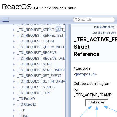
_TDI_REQUEST_KERNEL_QUERY_INFO
►
ReactOS
_TDI_REQUEST_KERNEL_RECEIVE
►
0.4.17-dev-599-ga318b62
_TDI_REQUEST_KERNEL_RECEIVEDG
►
Toggle main menu visibility
_TDI_REQUEST_KERNEL_SEND
►
_TDI_REQUEST_KERNEL_SENDDG
►
Public Attributes
|
_TDI_REQUEST_KERNEL_SET_EVENT
►
List of all members
_TDI_REQUEST_KERNEL_SET_INFO
►
_TEB_ACTIVE_F
_TDI_REQUEST_LISTEN
►
Struct
_TDI_REQUEST_QUERY_INFORMATION
►
_TDI_REQUEST_RECEIVE
Reference
►
_TDI_REQUEST_RECEIVE_DATAGRAM
►
_TDI_REQUEST_SEND
►
#include
_TDI_REQUEST_SEND_DATAGRAM
►
<
pstypes.h
>
_TDI_REQUEST_SET_EVENT
►
_TDI_REQUEST_SET_INFORMATION
►
Collaboration diagram
_TDI_REQUEST_STATUS
►
for
_TDI_REQUEST_TYPE
►
_TEB_ACTIVE_FRAME:
_TDIEntityID
►
_TDIObjectID
►
_TEB
►
_TEB32
►