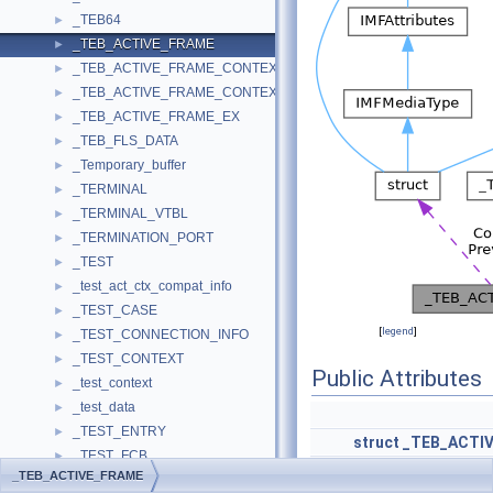
_TEB64
►
_TEB_ACTIVE_FRAME
►
_TEB_ACTIVE_FRAME_CONTEXT
►
_TEB_ACTIVE_FRAME_CONTEXT_EX
►
_TEB_ACTIVE_FRAME_EX
►
_TEB_FLS_DATA
►
_Temporary_buffer
►
_TERMINAL
►
_TERMINAL_VTBL
►
_TERMINATION_PORT
►
_TEST
►
_test_act_ctx_compat_info
►
_TEST_CASE
►
[
legend
]
_TEST_CONNECTION_INFO
►
_TEST_CONTEXT
►
Public Attributes
_test_context
►
_test_data
►
_TEST_ENTRY
►
struct
_TEB_ACTI
_TEST_FCB
►
PCTEB_ACTIVE_FRAM
_TEB_ACTIVE_FRAME
_TEST_HANDLE_ENTRY
►