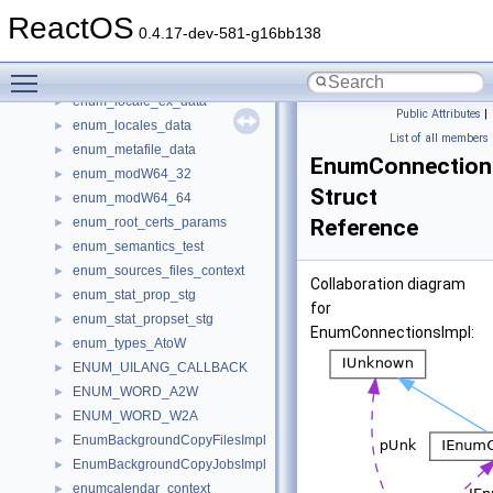
enum_fullname_data_w
►
ReactOS
enum_info
►
0.4.17-dev-581-g16bb138
enum_load_modW64_32
►
Toggle main menu visibility
enum_load_modW64_64
►
enum_locale_ex_data
►
Public Attributes
|
enum_locales_data
►
List of all members
enum_metafile_data
►
EnumConnection
enum_modW64_32
►
Struct
enum_modW64_64
►
enum_root_certs_params
Reference
►
enum_semantics_test
►
enum_sources_files_context
►
Collaboration diagram
enum_stat_prop_stg
►
for
enum_stat_propset_stg
►
EnumConnectionsImpl:
enum_types_AtoW
►
ENUM_UILANG_CALLBACK
►
ENUM_WORD_A2W
►
ENUM_WORD_W2A
►
EnumBackgroundCopyFilesImpl
►
EnumBackgroundCopyJobsImpl
►
enumcalendar_context
►