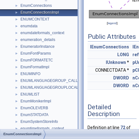
EnumConnections
►
EnumConnectionsImpl
►
ENUMCONTEXT
►
[
legend
]
enumdata
►
enumdateformats_context
►
Public Attributes
enumeration_details
►
EnumeratorInstance
IEnumConnections
IE
►
EnumFontParams
►
LONG
ref
EnumFORMATETC
►
IUnknown
*
pU
EnumFormatImpl
►
CONNECTDATA *
pC
ENUMINFO
►
DWORD
nC
ENUMLANGUAGEGROUP_CALLBACKS
►
DWORD
nC
ENUMLANGUAGEGROUPLOCALE_CALLBACKS
►
ENUMLIST
►
EnumMonikerImpl
►
Detailed
EnumOLEVERB
►
Description
EnumSTATDATA
►
EnumSystemStoreInfo
►
Definition at line
72
of
enumtimeformats_context
►
file
connpt.c
.
EnumConnectionsImpl
EnumUnknown
►