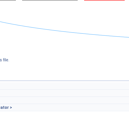
 file.
cator >