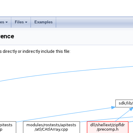
ses
Files
Examples
erence
irectly or indirectly include this file: