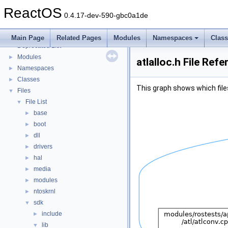
Implementation Notes
ReactOS
BSD License
0.4.17-dev-590-gbc0a1de
General Information
►
Todo List
Main Page
Related Pages
Modules
Namespaces
Clas
Deprecated List
Modules
►
atlalloc.h File Ref
Namespaces
►
Classes
►
This graph shows which files d
Files
▼
File List
▼
base
►
boot
►
dll
►
drivers
►
hal
►
media
►
modules
►
ntoskrnl
►
sdk
▼
include
►
lib
▼