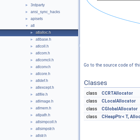
3rdparty
►
ansi_sync_hacks
►
apisets
►
atl
▼
atlalloc.h
►
atlbase.h
►
atlcoll.h
►
atlcom.h
►
atlcomcli.h
►
Go to the source code of this
atlconv.h
►
atlcore.h
►
atldef.h
►
Classes
atlexcept.h
►
class
CCRTAllocator
atlfile.h
►
class
CLocalAllocator
atlimage.h
►
atlmem.h
►
class
CGlobalAllocator
atlpath.h
►
class
CHeapPtr< T, Allo
atlsimpcoll.h
►
atlsimpstr.h
►
atlstr.h
►