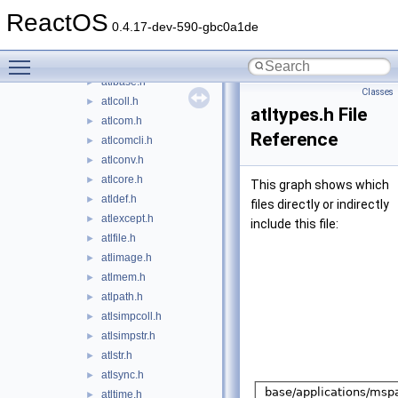
ansi_sync_hacks
►
ReactOS
apisets
►
0.4.17-dev-590-gbc0a1de
atl
▼
Toggle main menu visibility
atlalloc.h
►
atlbase.h
►
Classes
atlcoll.h
►
atltypes.h File
atlcom.h
►
Reference
atlcomcli.h
►
atlconv.h
►
atlcore.h
►
This graph shows which
atldef.h
►
files directly or indirectly
atlexcept.h
►
include this file:
atlfile.h
►
atlimage.h
►
atlmem.h
►
atlpath.h
►
atlsimpcoll.h
►
atlsimpstr.h
►
atlstr.h
►
atlsync.h
►
atltime.h
►