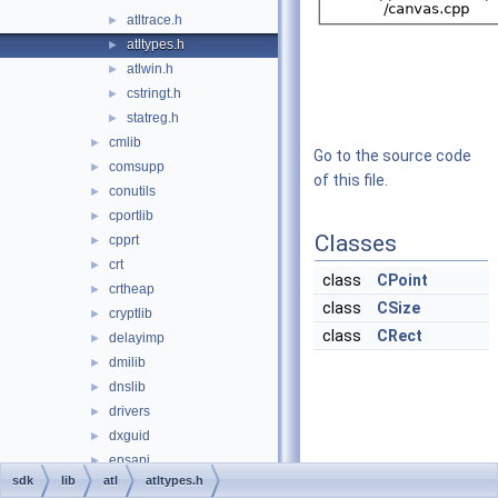
atltrace.h
►
atltypes.h
►
atlwin.h
►
cstringt.h
►
statreg.h
►
cmlib
►
Go to the source code
comsupp
►
of this file.
conutils
►
cportlib
►
Classes
cpprt
►
crt
►
class
CPoint
crtheap
►
class
CSize
cryptlib
►
class
CRect
delayimp
►
dmilib
►
dnslib
►
drivers
►
dxguid
►
epsapi
►
sdk
lib
atl
atltypes.h
evtlib
►