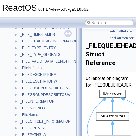
_FILE_STREAM_INFORMATION
►
ReactOS
_FILE_SYSTEM
►
0.4.17-dev-599-ga318b62
_FILE_SYSTEM_ITEM
►
Toggle main menu visibility
_FILE_SYSTEM_LIST
►
_FILE_SYSTEM_STATISTICS
►
Public Attributes
|
_FILE_TIMESTAMPS
►
List of all members
_FILE_TRACKING_INFORMATION
►
_FILEQUEUEHEA
_FILE_TYPE_ENTRY
►
Struct
_FILE_TYPE_GLOBALS
►
_FILE_VALID_DATA_LENGTH_INFORMATION
Reference
►
_Filebuf_base
►
_FILEDESCRIPTORA
►
Collaboration diagram
_FILEDESCRIPTORW
►
for _FILEQUEUEHEADER:
_FILEGROUPDESCRIPTORA
►
_FILEGROUPDESCRIPTORW
►
_FILEINFORMATION
►
_FILEMUIINFO
►
_FileName
►
_FILEOFFSET_INFORMATION
►
_FILEOPDATA
►
_FILEPATHS_A
►