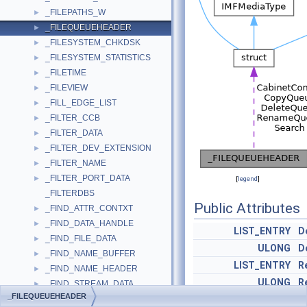
_FILEPATHS_W
►
_FILEQUEUEHEADER
►
_FILESYSTEM_CHKDSK
►
_FILESYSTEM_STATISTICS
►
_FILETIME
►
_FILEVIEW
►
_FILL_EDGE_LIST
►
_FILTER_CCB
►
_FILTER_DATA
►
_FILTER_DEV_EXTENSION
►
_FILTER_NAME
►
_FILTER_PORT_DATA
►
[
legend
]
_FILTERDBS
Public Attributes
_FIND_ATTR_CONTXT
►
_FIND_DATA_HANDLE
►
LIST_ENTRY
D
_FIND_FILE_DATA
►
ULONG
D
_FIND_NAME_BUFFER
►
LIST_ENTRY
R
_FIND_NAME_HEADER
►
ULONG
R
_FIND_STREAM_DATA
►
_FILEQUEUEHEADER
_FIND_SUITABLE_FONT_PROC_PARAM
LIST_ENTRY
C