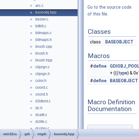
arc.c
►
Go to the source code
baseobj.hpp
►
of this file.
bezier.c
►
bitblt.c
►
Classes
bitmaps.c
►
bitmaps.h
►
class
BASEOBJECT
brush.cpp
►
brush.h
►
Macros
brush.hpp
►
#
define
GDIOBJ_POO
cliprgn.c
►
+ (((
type
) & 0x
cliprgn.h
►
#
define
BASEOBJECT
color.h
►
coord.c
►
coord.h
►
Macro Definition
d3dkmt.c
►
Documentation
dc.h
►
dcattr.c
►
dclife.c
►
dcobjs.c
►
◆
win32ss
gdi
ntgdi
baseobj.hpp
BASEOBJECT
dcstate.c
►