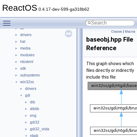
Files
▼
ReactOS
File List
▼
0.4.17-dev-599-ga318b62
base
►
Toggle main menu visibility
boot
►
dll
►
Classes
|
Macros
drivers
►
baseobj.hpp File
hal
►
Reference
media
►
modules
►
ntoskrnl
►
This graph shows which
sdk
►
files directly or indirectly
subsystems
►
include this file:
win32ss
▼
drivers
►
gdi
▼
dib
►
diblib
►
eng
►
gdi32
►
gdi32_vista
►
ntgdi
▼