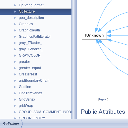
GpStringFormat
►
GpTexture
►
gpu_description
►
Graphics
►
GraphicsPath
►
GraphicsPathIterator
►
gray_TRaster_
►
gray_TWorker_
►
GRAYCOLOR
►
greater
►
greater_equal
►
GreaterTest
►
gridBoundaryChain
►
Gridline
►
GridTrimVertex
►
GridVertex
►
[
legend
]
gridWrap
►
Public Attributes
GROUP_ADM_COMMENT_INFORMATION
►
GROUP_ENTRY
►
GpBrush
b
GpTexture
group_filter
►