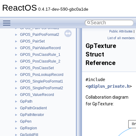
GPOS_MarkBasePosFormat1
►
ReactOS
GPOS_MarkLigPosFormat1
►
0.4.17-dev-590-gbc0a1de
GPOS_MarkMarkPosFormat1
►
Toggle main menu visibility
GPOS_MarkRecord
►
GPOS_PairPosFormat1
►
Public Attributes
|
GPOS_PairPosFormat2
►
List of all members
GPOS_PairSet
►
GpTexture
GPOS_PairValueRecord
►
Struct
GPOS_PosClassRule_1
►
GPOS_PosClassRule_2
Reference
►
GPOS_PosClassSet
►
GPOS_PosLookupRecord
►
#include
GPOS_SinglePosFormat1
►
<
gdiplus_private.h
>
GPOS_SinglePosFormat2
►
GPOS_ValueRecord
►
Collaboration diagram
GpPath
►
for GpTexture:
GpPathGradient
►
GpPathIterator
►
GpPen
►
GpRegion
►
GpSolidFill
►