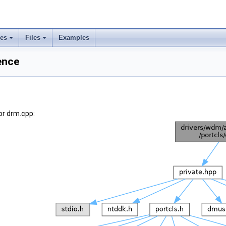
ses
Files
Examples
ence
or drm.cpp: