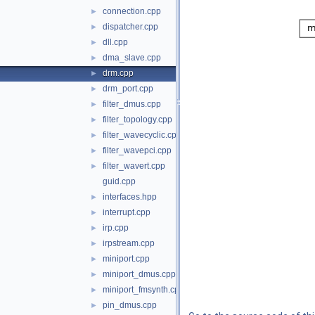
connection.cpp
►
dispatcher.cpp
►
dll.cpp
►
dma_slave.cpp
►
drm.cpp
►
drm_port.cpp
►
filter_dmus.cpp
►
filter_topology.cpp
►
filter_wavecyclic.cpp
►
filter_wavepci.cpp
►
filter_wavert.cpp
►
guid.cpp
interfaces.hpp
►
interrupt.cpp
►
irp.cpp
►
irpstream.cpp
►
miniport.cpp
►
miniport_dmus.cpp
►
miniport_fmsynth.cpp
►
pin_dmus.cpp
►