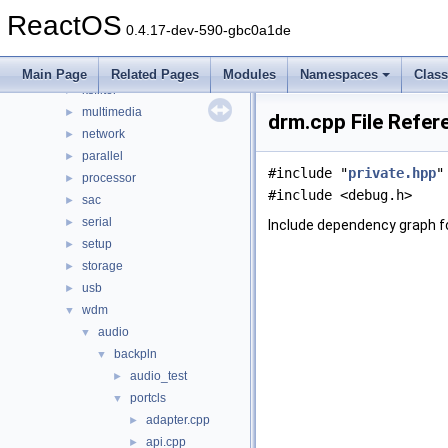
filesystems
►
ReactOS
filters
►
0.4.17-dev-590-gbc0a1de
hid
►
input
►
Main Page
Related Pages
Modules
Namespaces
Clas
ksfilter
►
multimedia
►
drm.cpp File Refer
network
►
parallel
►
#include "
private.hpp
"
processor
►
#include <debug.h>
sac
►
serial
►
Include dependency graph f
setup
►
storage
►
usb
►
wdm
▼
audio
▼
backpln
▼
audio_test
►
portcls
▼
adapter.cpp
►
api.cpp
►