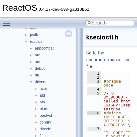
dxsdk
►
ReactOS
GL
►
0.4.17-dev-599-ga318b62
host
►
Toggle main menu visibility
ime
►
ndk
►
psdk
►
ksecioctl.h
reactos
▼
appcompat
►
Go to the
arc
►
documentation of this
arm
►
file.
debug
►
    1
dll
►
    2
    3
#pragma 
drivers
▼
once
acpi
►
    4
    5
// 0: 
afd
►
0x398000 - 
called from 
ata
►
LSASRV!Lsap
blue
InitLsa
►
    6
#define 
bootvid
►
IOCTL_KSEC_
REGISTER_LS
condrv
►
A_PROCESS \
    7
directx
►
CTL_CODE(FI
fltmgr
►
LE_DEVICE_K