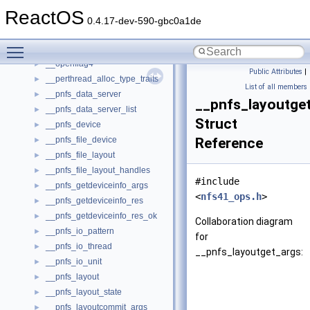
__open_claim4
►
ReactOS
__open_delegation4
►
0.4.17-dev-590-gbc0a1de
__open_to_lock_owner4
►
Toggle main menu visibility
__open_upcall_args
►
__openflag4
►
Public Attributes
|
__perthread_alloc_type_traits
►
List of all members
__pnfs_data_server
►
__pnfs_layoutge
__pnfs_data_server_list
►
Struct
__pnfs_device
►
__pnfs_file_device
Reference
►
__pnfs_file_layout
►
__pnfs_file_layout_handles
►
#include
__pnfs_getdeviceinfo_args
►
<
nfs41_ops.h
>
__pnfs_getdeviceinfo_res
►
__pnfs_getdeviceinfo_res_ok
►
Collaboration diagram
__pnfs_io_pattern
►
for
__pnfs_io_thread
►
__pnfs_layoutget_args:
__pnfs_io_unit
►
__pnfs_layout
►
__pnfs_layout_state
►
__pnfs_layoutcommit_args
►