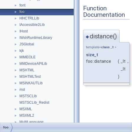
font
►
Function
foo
►
Documentation
HHCTRLLib
►
IAccessible2Lib
►
IHost
►
distance()
◆
IWshRuntimeLibrary
►
JSGlobal
►
template<
class
_It >
kjk
►
size_t
MIMEOLE
►
foo::distance
(
_It
,
MMDeviceAPILib
►
_It
MSHTML
►
)
MSHTMLTest
►
MSINKAUTLib
►
msl
►
MSTSCLib
►
MSTSCLib_Redist
MSXML
►
MSXML2
►
MultiLanguage
►
foo
NATUPNPLib
►