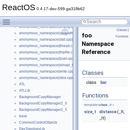
anonymous_namespace{mstscax.cpp}
►
ReactOS
anonymous_namespace{open.cpp}
►
0.4.17-dev-599-ga318b62
anonymous_namespace{popen.cpp}
►
Toggle main menu visibility
anonymous_namespace{resolve_name.cpp}
►
anonymous_namespace{settingsdlg.cpp}
►
Classes
|
anonymous_namespace{splitpath.cpp}
►
foo
Functions
anonymous_namespace{stat.cpp}
►
Namespace
anonymous_namespace{thread.cpp}
►
Reference
anonymous_namespace{tmpfile.cpp}
►
anonymous_namespace{tzset.cpp}
►
anonymous_namespace{winapi_thunks.cpp}
►
anonymous_namespace{write.cpp}
Classes
►
anonymous_namespace{xtoa.cpp}
►
class
bar
ATL
►
ATLLib
►
Functions
BackgroundCopyManager
►
BackgroundCopyManager2_0
►
template<
class
_It >
BackgroundCopyManager2_5
►
size_t
distance
(_It,
base
►
_It)
CommonControlObjects
►
DevTopologyLib
►