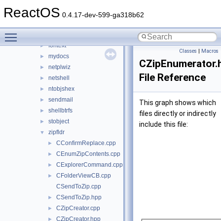
cryptext
►
ReactOS
deskadp
►
0.4.17-dev-599-ga318b62
deskmon
►
Toggle main menu visibility
devcpux
►
fontext
►
Classes
|
Macros
mydocs
►
CZipEnumerator.
netplwiz
►
File Reference
netshell
►
ntobjshex
►
sendmail
►
This graph shows which
shellbtrfs
►
files directly or indirectly
stobject
►
include this file:
zipfldr
▼
CConfirmReplace.cpp
►
CEnumZipContents.cpp
►
CExplorerCommand.cpp
►
CFolderViewCB.cpp
►
CSendToZip.cpp
CSendToZip.hpp
►
CZipCreator.cpp
►
CZipCreator.hpp
►