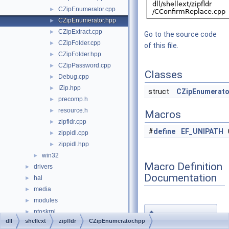
CZipEnumerator.cpp
►
CZipEnumerator.hpp
►
CZipExtract.cpp
►
Go to the source code
CZipFolder.cpp
►
of this file.
CZipFolder.hpp
►
CZipPassword.cpp
►
Classes
Debug.cpp
►
IZip.hpp
►
struct
CZipEnumerato
precomp.h
►
resource.h
►
Macros
zipfldr.cpp
►
#
define
EF_UNIPATH
0
zippidl.cpp
►
zippidl.hpp
►
win32
►
Macro Definition
drivers
►
Documentation
hal
►
media
►
modules
►
ntoskrnl
◆
►
EF_UNIPATH
dll
shellext
zipfldr
CZipEnumerator.hpp
sdk
►