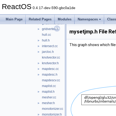
flist.h
►
ReactOS
flistsorter.cc
0.4.17-dev-590-gbc0a1de
flistsorter.h
►
gridline.h
►
Main Page
Related Pages
Modules
Namespaces
Clas
gridtrimvertex.h
►
gridvertex.h
►
mysetjmp.h File Re
hull.cc
hull.h
►
This graph shows which files d
intersect.cc
►
jarcloc.h
►
knotvector.cc
knotvector.h
►
mapdesc.cc
►
mapdesc.h
►
mapdescv.cc
maplist.cc
maplist.h
►
mesher.cc
mesher.h
►
monotonizer.cc
monotonizer.h
►