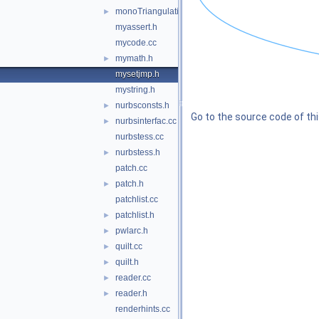
monoTriangulationBackend.cc
►
myassert.h
mycode.cc
mymath.h
►
mysetjmp.h
mystring.h
nurbsconsts.h
►
Go to the source code of this
nurbsinterfac.cc
►
nurbstess.cc
nurbstess.h
►
patch.cc
patch.h
►
patchlist.cc
patchlist.h
►
pwlarc.h
►
quilt.cc
►
quilt.h
►
reader.cc
►
reader.h
►
renderhints.cc