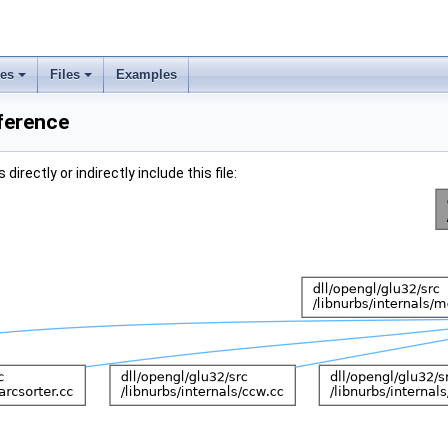
ses
Files
Examples
ference
irectly or indirectly include this file: