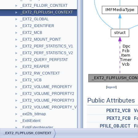
_EXT2_FILLDIR_CONTEXT
►
_EXT2_FLPFLUSH_CONTEXT
►
_EXT2_GLOBAL
►
_EXT2_IDENTIFIER
►
_EXT2_MCB
►
_EXT2_MOUNT_POINT
►
_EXT2_PERF_STATISTICS_V1
►
_EXT2_PERF_STATISTICS_V2
►
_EXT2_QUERY_PERFSTAT
►
_EXT2_REAPER
►
_EXT2_RW_CONTEXT
►
_EXT2_VCB
►
_EXT2_VOLUME_PROPERTY
►
[
legend
]
_EXT2_VOLUME_PROPERTY2
►
Public Attributes
_EXT2_VOLUME_PROPERTY3
►
_EXT2_VOLUME_PROPERTY_VERSION
►
PEXT2_VCB
V
_ext2fs_bitmap
►
PEXT2_FCB
F
_Ext4Extent
►
PFILE_OBJECT
F
_Ext4ExtentHeader
►
_EXT2_FLPFLUSH_CONTEXT
KDPC
D
_Ext4ExtentIdx
►