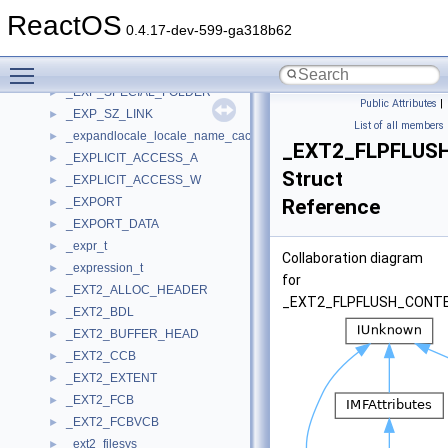
_EXHANDLE
►
ReactOS
_EXIT_PROCESS_DEBUG_INFO
►
0.4.17-dev-599-ga318b62
_EXIT_THREAD_DEBUG_INFO
►
Toggle main menu visibility
_EXLATEOBJ
►
_EXP_SPECIAL_FOLDER
►
Public Attributes
|
_EXP_SZ_LINK
►
List of all members
_expandlocale_locale_name_cache
►
_EXT2_FLPFLUS
_EXPLICIT_ACCESS_A
►
Struct
_EXPLICIT_ACCESS_W
►
_EXPORT
Reference
►
_EXPORT_DATA
►
_expr_t
►
Collaboration diagram
_expression_t
►
for
_EXT2_ALLOC_HEADER
►
_EXT2_FLPFLUSH_CONT
_EXT2_BDL
►
_EXT2_BUFFER_HEAD
►
_EXT2_CCB
►
_EXT2_EXTENT
►
_EXT2_FCB
►
_EXT2_FCBVCB
►
_ext2_filesys
►