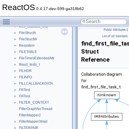
FILEPATH_DEVICE_PATH
►
ReactOS
FILEPROPERTIESW
►
0.4.17-dev-599-ga318b62
FileProtocol
►
Toggle main menu visibility
FileReporter
►
files_callback_info
►
Public Attributes
|
FileStructA
►
List of all members
FileStructW
►
find_first_file_ta
filesystem
►
Struct
FILETABLE
►
FileTimesExtendedAttr
Reference
►
fileurl_tests_t
►
FILHDR
►
Collaboration diagram
FILINFO
►
for
FILLCALLBACKDATA
►
find_first_file_task_t:
FillTest
►
FillTool
►
FILTER_CONTEXT
►
FilterGraphNoThread
FilterMapper2
FilterMapper3Impl
►
FILTERPAIR
►