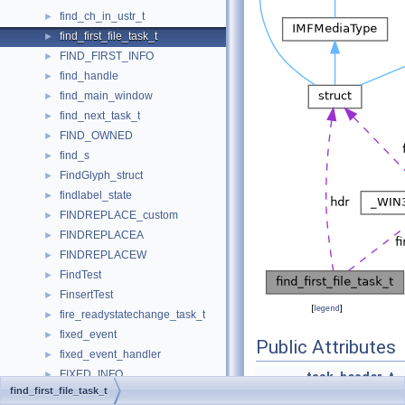
find_ch_in_ustr_t
►
find_first_file_task_t
►
FIND_FIRST_INFO
►
find_handle
►
find_main_window
►
find_next_task_t
►
FIND_OWNED
►
find_s
►
FindGlyph_struct
►
findlabel_state
►
FINDREPLACE_custom
►
FINDREPLACEA
►
FINDREPLACEW
►
FindTest
►
FinsertTest
►
[
legend
]
fire_readystatechange_task_t
►
fixed_event
►
Public Attributes
fixed_event_handler
►
FIXED_INFO
►
task_header_t
find_first_file_task_t
FIXED_INFO_W2KSP1
►
WCHAR
*