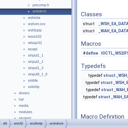
precomp.h
►
wshdrv.h
►
Classes
wshirda
►
struct
_WSH_EA_DAT
wshom.ocx
►
wshtcpip
►
struct
_WAH_EA_DAT
wsock32
►
Macros
wtsapi32
►
wuapi
►
#
define
IOCTL_WS2IF
xinput1_1
►
xinput1_2
►
Typedefs
xinput1_3
►
xinput9_1_0
►
typedef
struct
_WSH
xmllite
►
typedef
struct
_WSH_
xolehlp
►
typedef
struct
_WAH_
drivers
►
typedef
struct
_WAH_E
hal
►
media
►
modules
►
Macro Definition
ntoskrnl
►
Documentation
dll
win32
ws2help
wshdrv.h
sdk
►