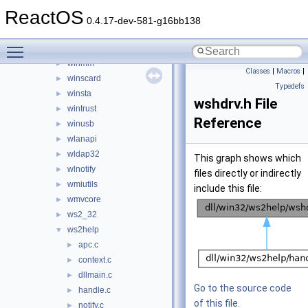
winfax
►
ReactOS
wing32
►
0.4.17-dev-581-g16bb138
winhttp
►
Toggle main menu visibility
wininet
►
winmm
►
Classes
|
Macros
|
winscard
►
Typedefs
winsta
►
wshdrv.h File
wintrust
►
Reference
winusb
►
wlanapi
►
wldap32
►
This graph shows which
wlnotify
►
files directly or indirectly
wmiutils
►
include this file:
wmvcore
►
ws2_32
►
ws2help
▼
apc.c
►
context.c
►
dllmain.c
►
Go to the source code
handle.c
►
of this file.
notify.c
►