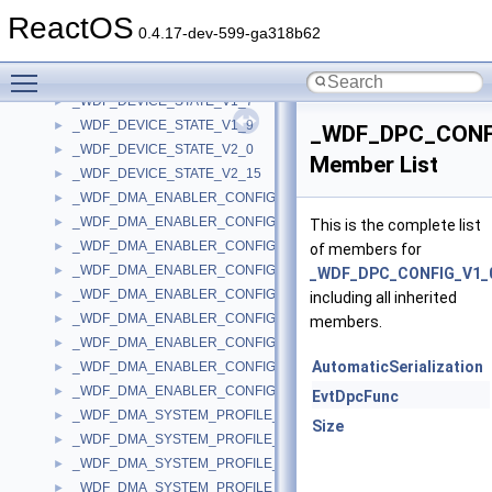
_WDF_DEVICE_STATE_V1_11
►
ReactOS
_WDF_DEVICE_STATE_V1_13
►
0.4.17-dev-599-ga318b62
_WDF_DEVICE_STATE_V1_15
►
Toggle main menu visibility
_WDF_DEVICE_STATE_V1_5
►
_WDF_DEVICE_STATE_V1_7
►
_WDF_DEVICE_STATE_V1_9
►
_WDF_DPC_CONF
_WDF_DEVICE_STATE_V2_0
►
Member List
_WDF_DEVICE_STATE_V2_15
►
_WDF_DMA_ENABLER_CONFIG
►
_WDF_DMA_ENABLER_CONFIG_V1_0
►
This is the complete list
_WDF_DMA_ENABLER_CONFIG_V1_1
►
of members for
_WDF_DMA_ENABLER_CONFIG_V1_11
►
_WDF_DPC_CONFIG_V1_
_WDF_DMA_ENABLER_CONFIG_V1_13
►
including all inherited
_WDF_DMA_ENABLER_CONFIG_V1_15
►
members.
_WDF_DMA_ENABLER_CONFIG_V1_5
►
AutomaticSerialization
_WDF_DMA_ENABLER_CONFIG_V1_7
►
_WDF_DMA_ENABLER_CONFIG_V1_9
►
EvtDpcFunc
_WDF_DMA_SYSTEM_PROFILE_CONFIG
►
Size
_WDF_DMA_SYSTEM_PROFILE_CONFIG_V1_11
►
_WDF_DMA_SYSTEM_PROFILE_CONFIG_V1_13
►
_WDF_DMA_SYSTEM_PROFILE_CONFIG_V1_15
►