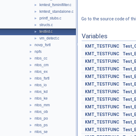
kmtest_fsminifilter.c
►
kmtest_standalone.c
►
printf_stubs.c
►
Go to the source code of this
structs.c
►
testlist.c
►
Variables
vm_detect.c
►
novp_fsrtl
►
KMT_TESTFUNC
Test_
npfs
►
KMT_TESTFUNC
Test_
ntos_cc
►
KMT_TESTFUNC
Test_
ntos_cm
►
KMT_TESTFUNC
Test_
ntos_ex
►
KMT_TESTFUNC
Test_
ntos_fsrtl
►
KMT_TESTFUNC
Test_
ntos_io
►
KMT_TESTFUNC
Test_E
ntos_kd
►
ntos_ke
►
KMT_TESTFUNC
Test_E
ntos_mm
►
KMT_TESTFUNC
Test_
ntos_ob
►
KMT_TESTFUNC
Test_
ntos_po
►
KMT_TESTFUNC
Test_
ntos_ps
►
KMT_TESTFUNC
Test_E
ntos_se
►