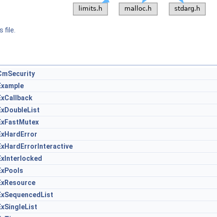
 file.
CmSecurity
Example
ExCallback
ExDoubleList
ExFastMutex
ExHardError
xHardErrorInteractive
xInterlocked
ExPools
ExResource
ExSequencedList
xSingleList