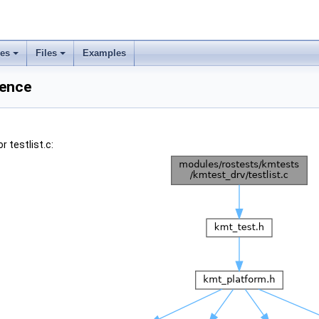
ses
Files
Examples
rence
 testlist.c: