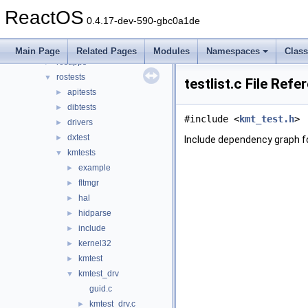
drivers
►
ReactOS
hal
►
0.4.17-dev-590-gbc0a1de
media
►
modules
▼
Main Page
Related Pages
Modules
Namespaces
Clas
rosapps
►
rostests
▼
testlist.c File Refe
apitests
►
dibtests
►
#include <
kmt_test.h
>
drivers
►
dxtest
►
Include dependency graph for
kmtests
▼
example
►
fltmgr
►
hal
►
hidparse
►
include
►
kernel32
►
kmtest
►
kmtest_drv
▼
guid.c
kmtest_drv.c
►