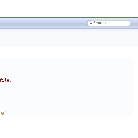
file.
ng"