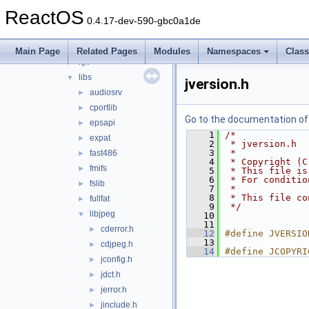
drivers
►
ReactOS
edk2
►
0.4.17-dev-590-gbc0a1de
elf
►
idl
►
Main Page
Related Pages
Modules
Namespaces
Clas
kjk
►
libs
▼
jversion.h
audiosrv
►
cportlib
►
Go to the documentation of t
epsapi
►
    1
/*
expat
►
    2
 * jversion.h
    3
 *
fast486
►
    4
 * Copyright (C
fmifs
►
    5
 * This file is
    6
 * For conditio
fslib
►
    7
 *
    8
 * This file co
fullfat
►
    9
 */
libjpeg
▼
   10
   11
cderror.h
►
   12
#define JVERSIO
   13
cdjpeg.h
►
   14
#define JCOPYRI
jconfig.h
►
jdct.h
►
jerror.h
►
jinclude.h
►