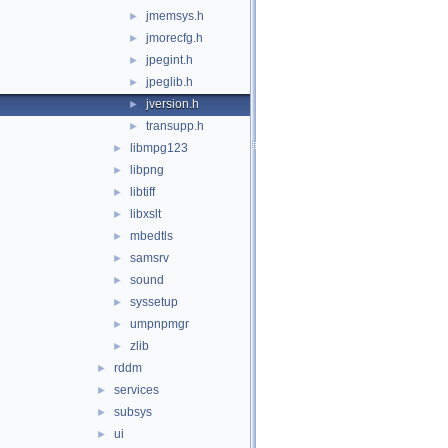
jmemsys.h
►
jmorecfg.h
►
jpegint.h
►
jpeglib.h
►
jversion.h
►
transupp.h
►
libmpg123
►
libpng
►
libtiff
►
libxslt
►
mbedtls
►
samsrv
►
sound
►
syssetup
►
umpnpmgr
►
zlib
►
rddm
►
services
►
subsys
►
ui
►