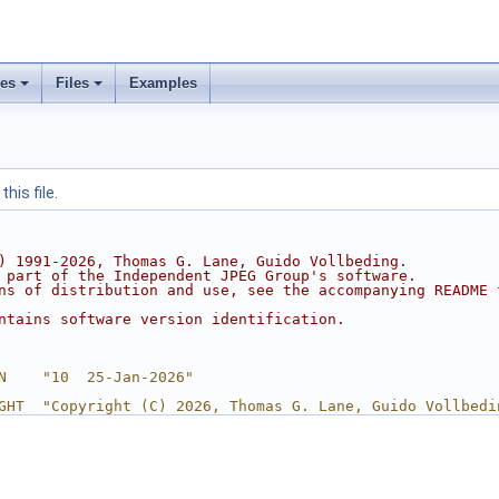
ses
Files
Examples
his file.
) 1991-2026, Thomas G. Lane, Guido Vollbeding.
 part of the Independent JPEG Group's software.
ns of distribution and use, see the accompanying README 
ntains software version identification.
N    "10  25-Jan-2026"
GHT  "Copyright (C) 2026, Thomas G. Lane, Guido Vollbedi