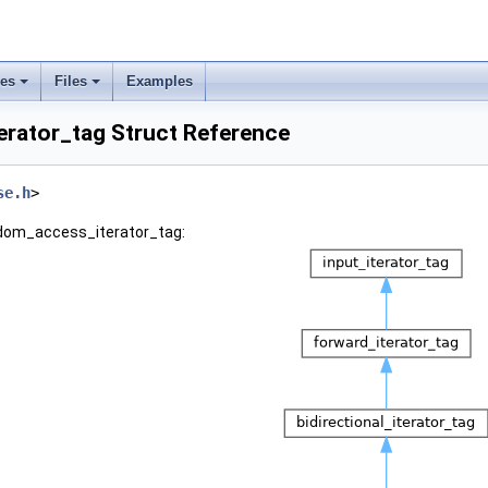
ses
Files
Examples
rator_tag Struct Reference
se.h
>
ndom_access_iterator_tag: