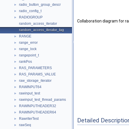
radio_button_group_descr
►
radio_config_t
►
RADIOGROUP
►
Collaboration diagram for 
random_access_iterator
random_access_iterator_tag
RANGE
►
range_error
►
range_lock
►
rangepoint_t
►
rankPos
►
RAS_PARAMETERS
►
RAS_PARAMS_VALUE
►
raw_storage_iterator
►
RAWINPUT64
►
rawinput_test
►
rawinput_test_thread_params
►
RAWINPUTHEADER32
►
RAWINPUTHEADER64
►
RawriterTest
Detailed Descriptio
►
rawSeq
►