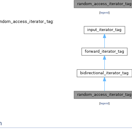
[
legend
]
random_access_iterator_tag:
[
legend
]
n