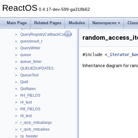
query_queue
►
ReactOS
query_reg_values_test
►
0.4.17-dev-599-ga318b62
QUERYKEYVAL
►
QUERYNAMESPACEINFO
►
Main Page
Related Pages
Modules
Namespaces
Clas
QueryReader
►
QueryRegistryCallbackContext
►
random_access_ite
queryresult_t
►
QueryWriter
►
#include <
_iterator_ba
queue
►
queue_timer
►
Inheritance diagram for ra
QUEUEDUPDATES
►
QueueTest
►
Quilt
►
Quiltspec
►
R4_FIELDS
►
r4_test
►
R8_FIELDS
►
r8_test
►
r_rpcb_rmtcallargs
►
r_rpcb_rmtcallres
►
ra_header
►