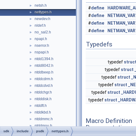
netsh.h
►
#
define
HARDWARE_A
nettypes.h
►
#
define
NETMAN_VAR
newdev.h
►
#
define
NETMAN_VAR
nldef.h
►
#
define
NETMAN_VAR
no_sal2.h
►
npapi.h
►
Typedefs
nserror.h
►
nspapi.h
►
ntdd1394.h
►
typedef
struc
ntdd8042.h
►
typedef
struct
ntddbeep.h
►
typedef
struct
_
ntddcdrm.h
►
typedef
struct
_N
ntddcdvd.h
►
typedef
struct
_HARD
ntddchgr.h
►
ntdddisk.h
►
typedef
struct
_HARDW
ntddft.h
►
ntddkbd.h
►
ntddmmc.h
Macro Definition
►
ntddmou.h
Documentation
►
sdk
include
psdk
nettypes.h
ntddndis.h
►