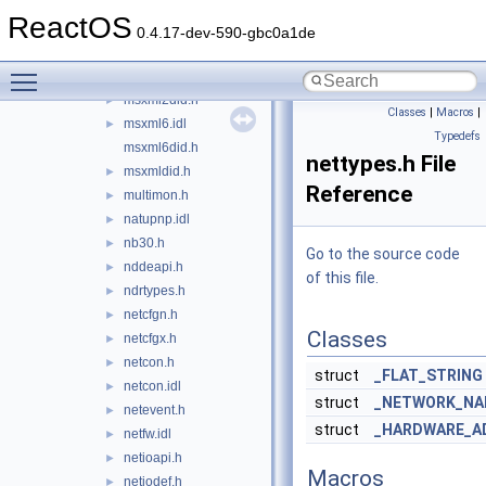
mswsock.h
►
ReactOS
mswsockdef.h
►
0.4.17-dev-590-gbc0a1de
msxml.idl
►
Toggle main menu visibility
msxml2.idl
►
msxml2did.h
►
Classes
|
Macros
|
msxml6.idl
►
Typedefs
msxml6did.h
nettypes.h File
msxmldid.h
►
Reference
multimon.h
►
natupnp.idl
►
nb30.h
►
Go to the source code
nddeapi.h
►
of this file.
ndrtypes.h
►
netcfgn.h
►
Classes
netcfgx.h
►
netcon.h
►
struct
_FLAT_STRING
netcon.idl
►
struct
_NETWORK_NA
netevent.h
►
struct
_HARDWARE_A
netfw.idl
►
netioapi.h
►
Macros
netiodef.h
►