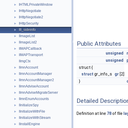
IHTMLPrivateWindow
►
IHttpNegotiate
►
IHttpNegotiate2
►
IHttpSecurity
►
III_sideinfo
►
IImageList
►
IImageList2
Public Attributes
►
IIMAPCallback
►
unsigned
IIMAPTransport
►
unsigned
IImgCtx
struct {
IImnAccount
►
IImnAccountManager
struct
gr_info_s
gr
[2]
►
IImnAccountManager2
►
}
IImnAdviseAccount
►
IImnAdviseMigrateServer
►
IImnEnumAccounts
►
Detailed Descriptio
IInitializeSpy
►
IInitializeWithFile
►
Definition at line
78
of file
la
IInitializeWithStream
►
IInstallEngine
►