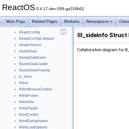
IGetDispenser
►
ReactOS
IGlobalInterfaceTable
►
0.4.17-dev-599-ga318b62
IGlobalOptions
►
igmp_msg
►
Main Page
Related Pages
Modules
Namespaces
Clas
IGraphBuilder
►
IGraphConfig
►
III_sideinfo Struc
IGraphConfigCallback
►
IGraphVersion
►
Collaboration diagram for III
IGuideData
►
IGuideDataEvent
►
IGuideDataLoader
►
IGuideDataProperty
►
ih_elem
►
IHlink
►
IHlinkBrowseContext
►
IHlinkFrame
►
IHlinkSite
►
IHlinkTarget
►
IHostControl
►
IHostDialogHelper
►
IHtmlLoadOptions
►