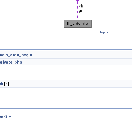
[
legend
]
main_data_begin
private_bits
ch
[2]
n
yer3.c
.