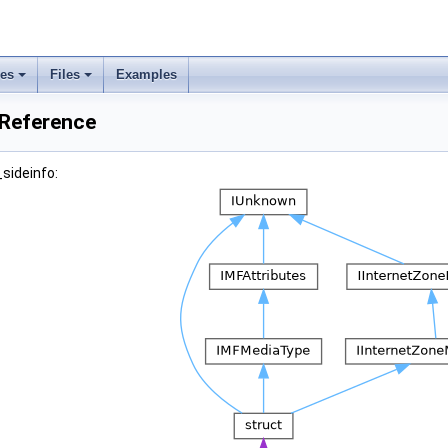
ses
Files
Examples
t Reference
_sideinfo: