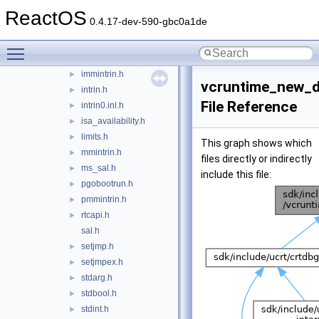
eh.h
ReactOS
►
0.4.17-dev-590-gbc0a1de
emmintrin.h
►
excpt.h
►
Toggle main menu visibility
gcc_sal.h
►
immintrin.h
►
vcruntime_new_d
intrin.h
►
File Reference
intrin0.inl.h
►
isa_availability.h
►
limits.h
►
This graph shows which
mmintrin.h
►
files directly or indirectly
ms_sal.h
►
include this file:
pgobootrun.h
►
pmmintrin.h
►
rtcapi.h
►
sal.h
setjmp.h
►
setjmpex.h
►
stdarg.h
►
stdbool.h
►
stdint.h
►