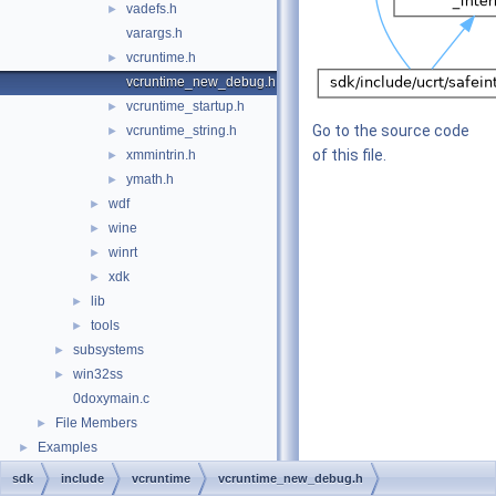
vadefs.h
►
varargs.h
vcruntime.h
►
vcruntime_new_debug.h
vcruntime_startup.h
►
Go to the source code
vcruntime_string.h
►
of this file.
xmmintrin.h
►
ymath.h
►
wdf
►
wine
►
winrt
►
xdk
►
lib
►
tools
►
subsystems
►
win32ss
►
0doxymain.c
File Members
►
Examples
►
sdk
include
vcruntime
vcruntime_new_debug.h