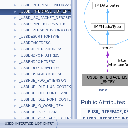
_USBD_INTERFACE_INFORMATION
►
_USBD_INTERFACE_LIST_ENTRY
►
_USBD_ISO_PACKET_DESCRIPTOR
►
_USBD_PIPE_INFORMATION
►
_USBD_VERSION_INFORMATION
►
_USBDESCRIPTORTYPE
►
_USBDEVICEDESC
►
_USBENDPOINTADDRESS
►
_USBENDPOINTATTRIBS
►
_USBENDPOINTDESC
►
_USBHIDOPTIONALDESC
►
_USBHIDSTANDARDDESC
►
_USBHUB_FDO_EXTENSION
►
_USBHUB_IDLE_HUB_CONTEXT
►
[
legend
]
_USBHUB_IDLE_PORT_CANCEL_CONTEXT
►
_USBHUB_IDLE_PORT_CONTEXT
►
Public Attributes
_USBHUB_IO_WORK_ITEM
►
PUSB_INTERFACE_D
_USBHUB_PORT_DATA
►
_USBHUB_PORT_PDO_EXTENSION
►
PUSBD_INTERFACE_IN
_USBD_INTERFACE_LIST_ENTRY
_USBHUB_RESET_PORT_CONTEXT
►