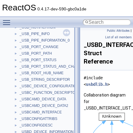
_USB_NODE_CONNECTION_DRIVERKEY_NAME
►
ReactOS
_USB_NODE_CONNECTION_INFORMATION
►
0.4.17-dev-590-gbc0a1de
_USB_NODE_CONNECTION_NAME
►
Toggle main menu visibility
_USB_NODE_INFORMATION
►
_USB_NOTIFICATION
►
Public Attributes
|
_USB_PIPE_INFO
►
List of all members
_USB_PIPE_INFORMATION_0
►
_USBD_INTERFA
_USB_PORT_CHANGE
►
Struct
_USB_PORT_PATH
►
_USB_PORT_STATUS
Reference
►
_USB_PORT_STATUS_AND_CHANGE
►
_USB_ROOT_HUB_NAME
►
#include
_USB_STRING_DESCRIPTOR
►
<
usbdlib.h
>
_USBC_DEVICE_CONFIGURATION_INTERFACE_V1
►
_USBC_FUNCTION_DESCRIPTOR
►
Collaboration diagram
_USBCAMD_DEVICE_DATA
►
for
_USBCAMD_DEVICE_DATA2
►
_USBD_INTERFACE_LIST
_USBCAMD_INTERFACE
►
_USBCONFIGATTRIBS
►
_USBCONFIGDESC
►
_USBD_DEVICE_INFORMATION
►