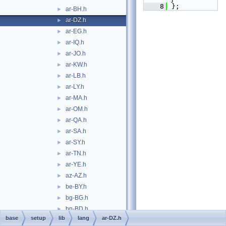
    8
};
ar-BH.h
►
ar-DZ.h
►
ar-EG.h
►
ar-IQ.h
►
ar-JO.h
►
ar-KW.h
►
ar-LB.h
►
ar-LY.h
►
ar-MA.h
►
ar-OM.h
►
ar-QA.h
►
ar-SA.h
►
ar-SY.h
►
ar-TN.h
►
ar-YE.h
►
az-AZ.h
►
be-BY.h
►
bg-BG.h
►
bn-BD.h
►
base
setup
lib
lang
ar-DZ.h
bn-IN.h
►