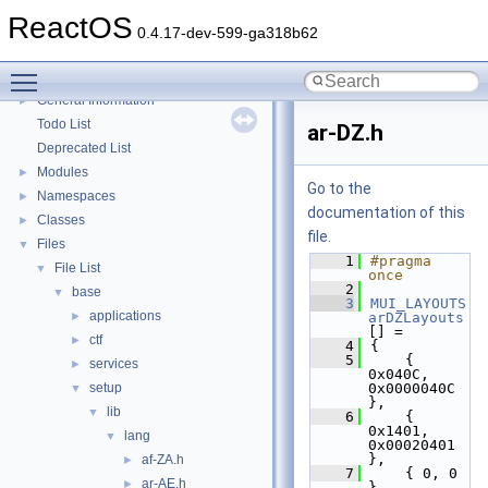
Multithreading
ReactOS
Optimization hints
0.4.17-dev-599-ga318b62
Implementation Notes
Toggle main menu visibility
BSD License
General Information
►
Todo List
ar-DZ.h
Deprecated List
Modules
►
Go to the
Namespaces
►
documentation of this
Classes
►
file.
Files
▼
    1
#pragma 
File List
▼
once
    2
base
▼
    3
MUI_LAYOUTS
applications
►
arDZLayouts
[] =
ctf
►
    4
{
    5
    { 
services
►
0x040C, 
setup
0x0000040C 
▼
},
lib
▼
    6
    { 
0x1401, 
lang
▼
0x00020401 
},
af-ZA.h
►
    7
    { 0, 0 
ar-AE.h
►
}