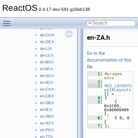
bn-IN.h
►
ReactOS
ca-ES.h
►
0.4.17-dev-581-g16bb138
cs-CZ.h
►
Toggle main menu visibility
da-DK.h
►
de-AT.h
►
de-CH.h
►
en-ZA.h
de-DE.h
►
de-LI.h
►
Go to the
de-LU.h
►
documentation of this
dv-MV.h
►
file.
el-GR.h
►
    1
#pragma 
en-AU.h
►
once
    2
en-BZ.h
►
    3
MUI_LAYOUTS
en-CA.h
►
enZALayouts
[] =
en-CB.h
►
    4
{
    5
    { 
en-GB.h
►
0x1C09, 
en-IE.h
0x00000409 
►
},
en-JM.h
►
    6
    { 0, 0 
}
en-NZ.h
►
    7
};
en-PH.h
►
en-TT.h
►