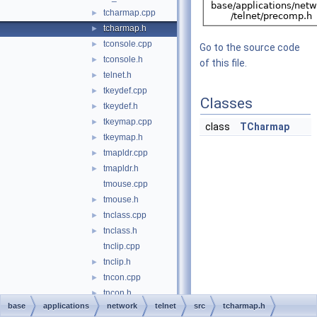
tcharmap.cpp
►
tcharmap.h
►
tconsole.cpp
►
Go to the source code
tconsole.h
►
of this file.
telnet.h
►
tkeydef.cpp
►
Classes
tkeydef.h
►
tkeymap.cpp
►
class
TCharmap
tkeymap.h
►
tmapldr.cpp
►
tmapldr.h
►
tmouse.cpp
tmouse.h
►
tnclass.cpp
►
tnclass.h
►
tnclip.cpp
tnclip.h
►
tncon.cpp
►
tncon.h
►
base
applications
network
telnet
src
tcharmap.h
tnconfig.cpp
►