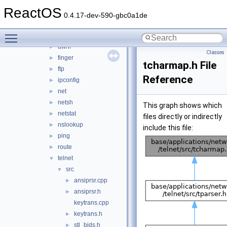
mspaint
►
ReactOS
mstsc
►
0.4.17-dev-590-gbc0a1de
network
▼
Toggle main menu visibility
arp
►
dwnl
►
Classes
finger
►
tcharmap.h File
ftp
►
Reference
ipconfig
►
net
►
netsh
►
This graph shows which
netstat
►
files directly or indirectly
nslookup
►
include this file:
ping
►
route
►
telnet
▼
src
▼
ansiprsr.cpp
►
ansiprsr.h
►
keytrans.cpp
keytrans.h
►
stl_bids.h
►