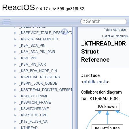
_KSEC_CONNECTION_INFO
►
ReactOS
_KSEC_ENTROPY_DATA
►
0.4.17-dev-599-ga318b62
_KSEC_LOGON_DATA
►
Toggle main menu visibility
_KSEC_PROCESS_DATA
►
_KSEMAPHORE
►
Public Attributes
|
_KSERVICE_TABLE_DESCRIPTOR
►
List of all members
_KSISTREAM_POINTER
►
_KTHREAD_HDR
_KSM_BDA_PIN
►
Struct
_KSM_BDA_PIN_PAIR
►
_KSM_PIN
Reference
►
_KSM_PIN_PAIR
►
_KSP_BDA_NODE_PIN
►
#include
_KSPECIAL_REGISTERS
►
<
ntddk_ex.h
>
_KSPIN_LOCK_QUEUE
►
_KSSTREAM_POINTER_OFFSET
►
Collaboration diagram
_KSTART_FRAME
►
for _KTHREAD_HDR:
_KSWITCH_FRAME
►
_KSWITCHFRAME
►
_KSYSTEM_TIME
►
_KTB_FLUSH_VA
►
_KTHREAD
►