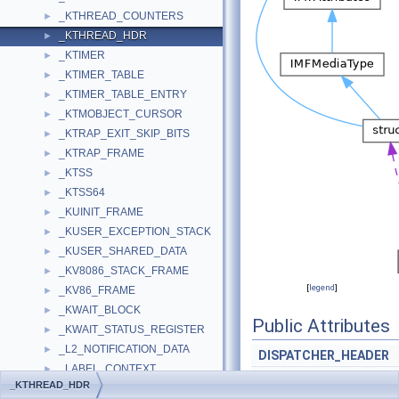
_KTHREAD_COUNTERS
►
_KTHREAD_HDR
►
_KTIMER
►
_KTIMER_TABLE
►
_KTIMER_TABLE_ENTRY
►
_KTMOBJECT_CURSOR
►
_KTRAP_EXIT_SKIP_BITS
►
_KTRAP_FRAME
►
_KTSS
►
_KTSS64
►
_KUINIT_FRAME
►
_KUSER_EXCEPTION_STACK
►
_KUSER_SHARED_DATA
►
_KV8086_STACK_FRAME
►
[
legend
]
_KV86_FRAME
►
_KWAIT_BLOCK
►
Public Attributes
_KWAIT_STATUS_REGISTER
►
_L2_NOTIFICATION_DATA
►
DISPATCHER_HEADER
_LABEL_CONTEXT
►
LIST_ENTRY
_KTHREAD_HDR
_LABEL_MAP
►