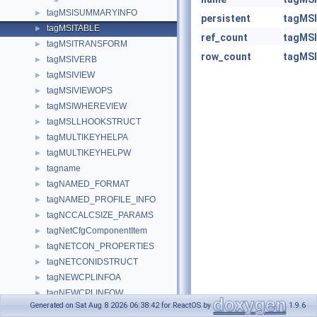
tagMSISUMMARYINFO
►
persistent
tagMS
tagMSITABLE
►
ref_count
tagMS
tagMSITRANSFORM
►
row_count
tagMS
tagMSIVERB
►
tagMSIVIEW
►
tagMSIVIEWOPS
►
tagMSIWHEREVIEW
►
tagMSLLHOOKSTRUCT
►
tagMULTIKEYHELPA
►
tagMULTIKEYHELPW
►
tagname
►
tagNAMED_FORMAT
►
tagNAMED_PROFILE_INFO
►
tagNCCALCSIZE_PARAMS
►
tagNetCfgComponentItem
►
tagNETCON_PROPERTIES
►
tagNETCONIDSTRUCT
►
tagNEWCPLINFOA
►
tagNEWCPLINFOW
►
Generated on Sat Aug 8 2026 06:38:42 for ReactOS by
1.9.6
tagNEWTEXTMETRICA
►