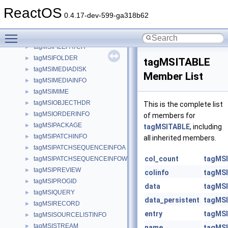
tagMSIEXTENSION
►
ReactOS
tagMSIFEATURE
►
0.4.17-dev-599-ga318b62
tagMSIFIELD
►
Toggle main menu visibility
tagMSIFILE
►
tagMSIFILEPATCH
►
tagMSIFOLDER
►
tagMSITABLE
tagMSIMEDIADISK
►
Member List
tagMSIMEDIAINFO
►
tagMSIMIME
►
tagMSIOBJECTHDR
►
This is the complete list
tagMSIORDERINFO
►
of members for
tagMSIPACKAGE
►
tagMSITABLE
, including
tagMSIPATCHINFO
►
all inherited members.
tagMSIPATCHSEQUENCEINFOA
►
col_count
tagMS
tagMSIPATCHSEQUENCEINFOW
►
tagMSIPREVIEW
►
colinfo
tagMS
tagMSIPROGID
►
data
tagMS
tagMSIQUERY
►
data_persistent
tagMS
tagMSIRECORD
►
entry
tagMS
tagMSISOURCELISTINFO
►
tagMSISTREAM
►
name
tagMS