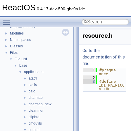
Implementation Notes
ReactOS
BSD License
0.4.17-dev-590-gbc0a1de
General Information
►
Toggle main menu visibility
Todo List
Deprecated List
Modules
►
resource.h
Namespaces
►
Classes
►
Go to the
Files
▼
documentation of this
File List
▼
file.
base
▼
    1
#pragma 
applications
▼
once
    2
atactl
►
    3
#define 
cacls
►
IDI_MAINICO
N 100
calc
►
charmap
►
charmap_new
►
cleanmgr
►
clipbrd
►
cmdutils
►
control
▼