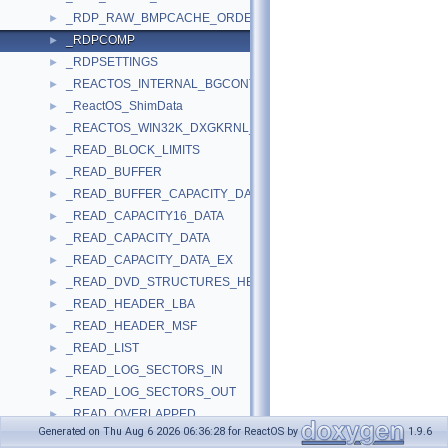
_RDP_RAW_BMPCACHE_ORDER
►
_RDPCOMP
►
_RDPSETTINGS
►
_REACTOS_INTERNAL_BGCONTEXT
►
_ReactOS_ShimData
►
_REACTOS_WIN32K_DXGKRNL_INTERFACE
►
_READ_BLOCK_LIMITS
►
_READ_BUFFER
►
_READ_BUFFER_CAPACITY_DATA
►
_READ_CAPACITY16_DATA
►
_READ_CAPACITY_DATA
►
_READ_CAPACITY_DATA_EX
►
_READ_DVD_STRUCTURES_HEADER
►
_READ_HEADER_LBA
►
_READ_HEADER_MSF
►
_READ_LIST
►
_READ_LOG_SECTORS_IN
►
_READ_LOG_SECTORS_OUT
►
_READ_OVERLAPPED
►
Generated on Thu Aug 6 2026 06:36:28 for ReactOS by
1.9.6
_READ_SESSION_INFO_USER_IN
►