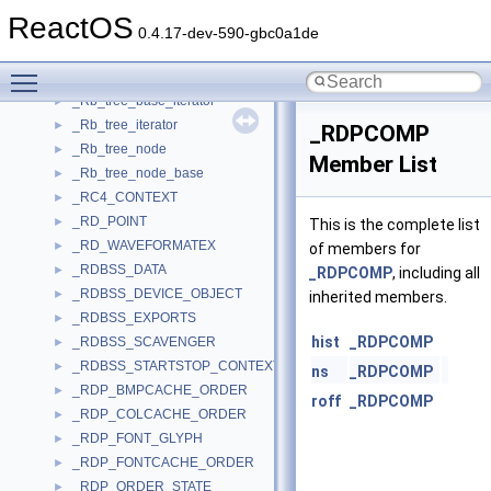
_Rb_global
►
ReactOS
_RB_HITTESTINFO
►
0.4.17-dev-590-gbc0a1de
_Rb_tree
►
Toggle main menu visibility
_Rb_tree_base
►
_Rb_tree_base_iterator
►
_Rb_tree_iterator
►
_RDPCOMP
_Rb_tree_node
►
Member List
_Rb_tree_node_base
►
_RC4_CONTEXT
►
_RD_POINT
►
This is the complete list
_RD_WAVEFORMATEX
►
of members for
_RDBSS_DATA
►
_RDPCOMP
, including all
_RDBSS_DEVICE_OBJECT
►
inherited members.
_RDBSS_EXPORTS
►
hist
_RDPCOMP
_RDBSS_SCAVENGER
►
_RDBSS_STARTSTOP_CONTEXT_
►
ns
_RDPCOMP
_RDP_BMPCACHE_ORDER
►
roff
_RDPCOMP
_RDP_COLCACHE_ORDER
►
_RDP_FONT_GLYPH
►
_RDP_FONTCACHE_ORDER
►
_RDP_ORDER_STATE
►