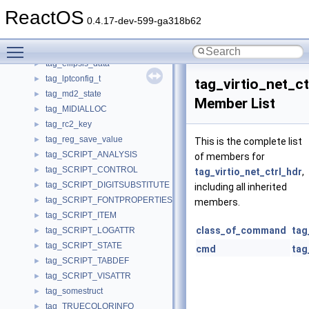
tag_des3_key
►
ReactOS
tag_des_key
►
0.4.17-dev-599-ga318b62
tag_desc_t
►
Toggle main menu visibility
Tag_DVAudInfo
►
tag_ellipsis_data
►
tag_lptconfig_t
►
tag_virtio_net_ct
tag_md2_state
►
Member List
tag_MIDIALLOC
►
tag_rc2_key
►
tag_reg_save_value
►
This is the complete list
tag_SCRIPT_ANALYSIS
►
of members for
tag_SCRIPT_CONTROL
►
tag_virtio_net_ctrl_hdr
,
tag_SCRIPT_DIGITSUBSTITUTE
►
including all inherited
tag_SCRIPT_FONTPROPERTIES
►
members.
tag_SCRIPT_ITEM
►
class_of_command
tag
tag_SCRIPT_LOGATTR
►
tag_SCRIPT_STATE
►
cmd
tag
tag_SCRIPT_TABDEF
►
tag_SCRIPT_VISATTR
►
tag_somestruct
►
tag_TRUECOLORINFO
►