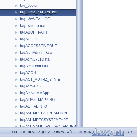
tag_vector
►
tag_virtio_net_ctrl_hdr
►
tag_WAVEALLOC
►
tag_wnd_param
►
tagABORTPATH
►
tagACCEL
►
tagACCESSTIMEOUT
►
tagAcmAdpcmData
►
tagAcmG711Data
►
tagAcmPcmData
►
tagACON
►
tagACT_AUTHZ_STATE
►
tagActiveDS
►
tagActiveIMMApp
►
tagALIAS_MAPPING
►
tagALTTABINFO
►
tagAM_MPEGSTREAMTYPE
►
tagAM_MPEGSYSTEMTYPE
►
tagAM_SAMPLE2_PROPERTIES
►
Generated on Sun Aug 9 2026 06:39:13 for ReactOS by
1.9.6
tagAnalogVideoInfo
►